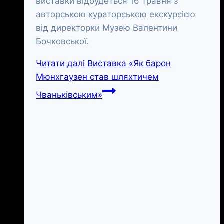
виставки відбудеться 16 травня з
авторською кураторською екскурсією
від директорки Музею Валентини
Бочковської.
Читати далі
Виставка «Як барон
Мюнхгаузен став шляхтичем
Чваньківським»