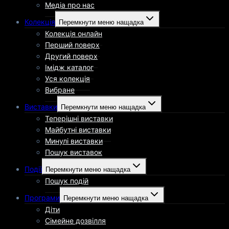
Медіа про нас
Колекція
Перемкнути меню нащадка
Колекція онлайн
Перший поверх
Другий поверх
Імідж каталог
Уся колекція
Вибране
Виставки
Перемкнути меню нащадка
Теперішні виставки
Майбутні виставки
Минулі виставки
Пошук виставок
Події
Перемкнути меню нащадка
Пошук подій
Програми
Перемкнути меню нащадка
Діти
Сімейне дозвілля