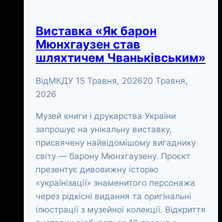
Виставка «Як барон
Мюнхгаузен став
шляхтичем Чваньківським»
Від
МКДУ
15 Травня, 2026
20 Травня,
2026
Музей книги і друкарства України
запрошує на унікальну виставку,
присвячену найвідомішому вигаднику
світу — барону Мюнхгаузену. Проєкт
презентує дивовижну історію
«українізації» знаменитого персонажа
через рідкісні видання та оригінальні
ілюстрації з музейної колекції. Відкриття