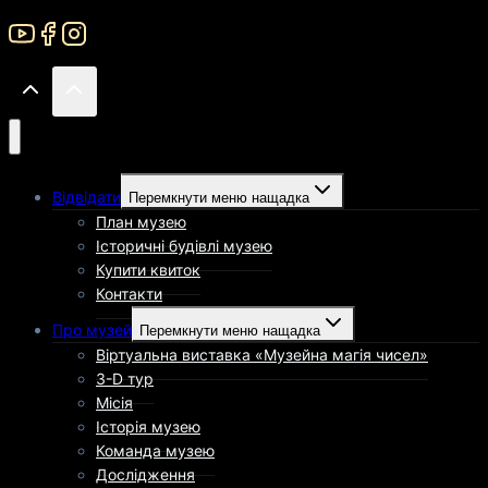
Відвідати
Перемкнути меню нащадка
План музею
Історичні будівлі музею
Купити квиток
Контакти
Про музей
Перемкнути меню нащадка
Віртуальна виставка «Музейна магія чисел»
3-D тур
Місія
Історія музею
Команда музею
Дослідження