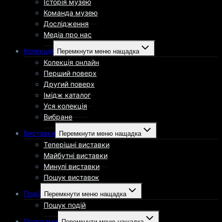
Історія музею
Команда музею
Дослідження
Медіа про нас
Колекція
Перемкнути меню нащадка
Колекція онлайн
Перший поверх
Другий поверх
Імідж каталог
Уся колекція
Вибране
Виставки
Перемкнути меню нащадка
Теперішні виставки
Майбутні виставки
Минулі виставки
Пошук виставок
Події
Перемкнути меню нащадка
Пошук подій
Програми
Перемкнути меню нащадка