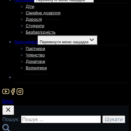
Діти
Сімейне дозвілля
Дорослі
Студенти
Безбар’єрність
Долучитися
Перемкнути меню нащадка
Партнери
Членство
Донатори
Волонтери
Блог
Пошук: