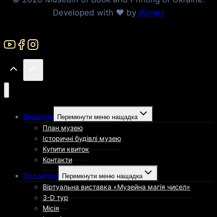
Developed with ❤ by
Wimex
Відвідати
Перемкнути меню нащадка
План музею
Історичні будівлі музею
Купити квиток
Контакти
Про музей
Перемкнути меню нащадка
Віртуальна виставка «Музейна магія чисел»
3-D тур
Місія